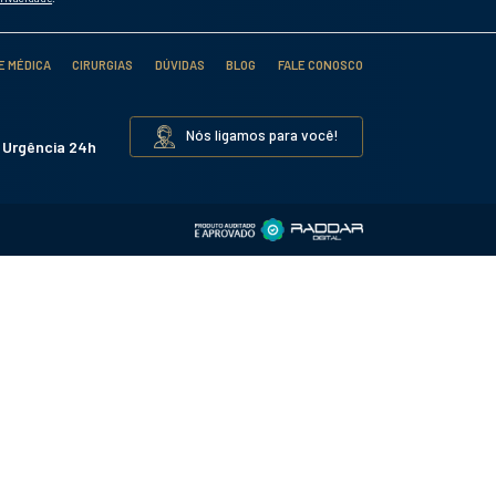
 do
 que
Oeste