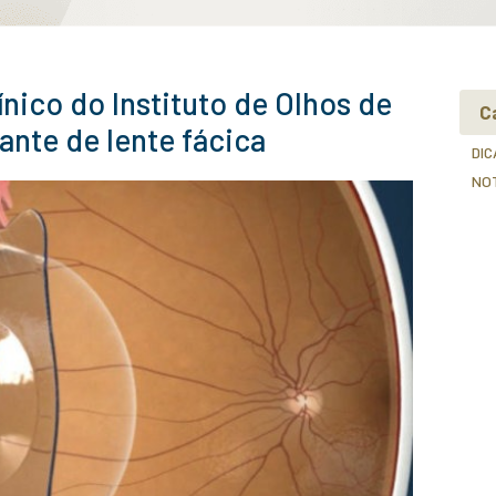
m os olhos. Confira a seguir as notícias e dicas qu
damento de consultas, exames e
CENTRAL 
rgias para você ter acesso
fácil
ATENDIME
serviços do Instituto.
o Corpo Clínico do Instit
realiza implante de lente 