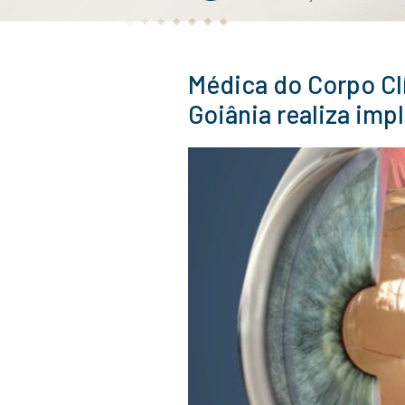
doenças que afeta
trouxemos.
Agen
ciru
aos 
Médica d
Goiânia 