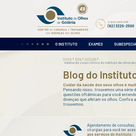
O INSTITUTO
EX
home
blog
notícia
/
/
médica do corpo clíni
Blog do
Cuidar da saúde 
Pensando nisso, 
questões oftálmi