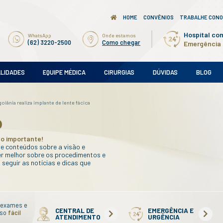
Ligue para nós
WhatsApp
(62) 3220-2500
(62) 3220-2500
AMES
SUBESPECIALIDADES
EQUIPE MÉDICA
s
/
co do instituto de olhos de goiânia realiza implante de lente fácic
 Instituto
dos seus olhos é muito importante!
trouxemos uma série de conteúdos sobre a visão e
cas para você entender melhor sobre os procedime