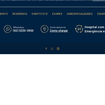
Temos convênio com estacionamento para pacientes
Instituto de Olhos de Goiânia, garantindo desconto para
você possa realizar sua consulta ou exames com
tranquilidade.
Alameda das Rosas, 255 - St. 
TRAÇAR ROTA