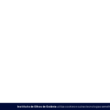
Cadastre-se em
nossa Newsletter
CONVÊNIOS
TRABALHE CONOSCO
2026 © INSTITUTO DE OLHOS DE GOI
POLÍTICA DE PRIVACIDADE