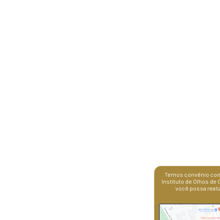
COMPARTILHE
O Procedimento de
previsível e segur
Instituto de Olhos
destreza.
Clique Aqui para a