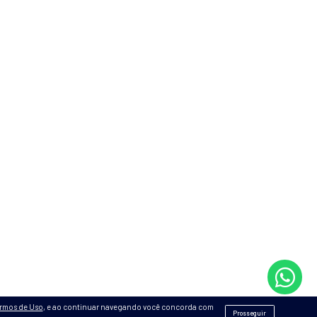
e meus dados pessoais serão tratados conforme a
Política de Privacidad
TUTO
EXAMES
SUBESPECIALIDADES
EQUIPE MÉDIC
Hospital com
Onde estamos
Como chegar
Emergência e Urgên