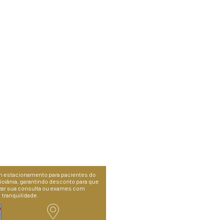
 Implante de Lente Fácica de Câmera Posterior para Alt
o. No link abaixo, vemos a Dra. Belquiz Amaral Nassarall
 de Goiânia, realizando pela primeira vez esse procedim
cessar o vídeo