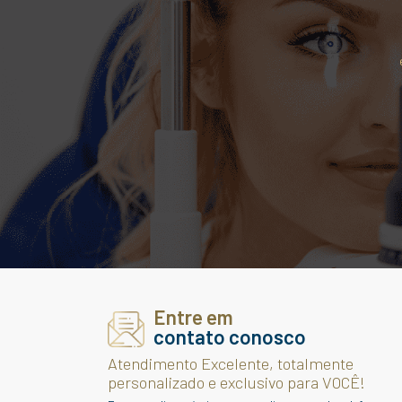
enfraqu
causando a
m