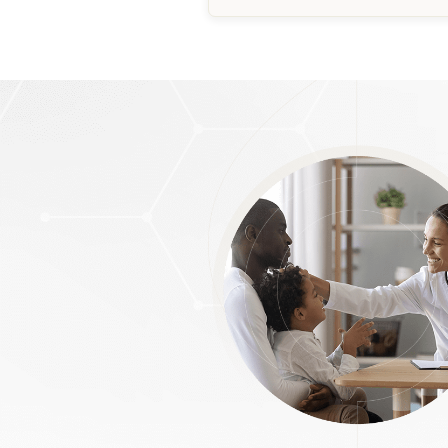
Pterígio é 
(popularmen
olho”) que
membrana é
que é a me
esclera e a
M