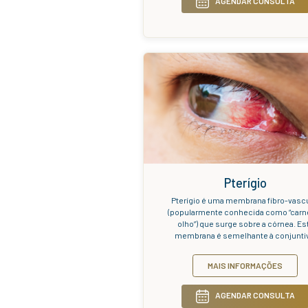
O glaucoma
lesão do 
pressão ocu