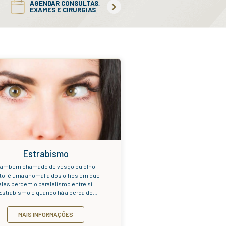
 ou
 e
ico e
DE
EMERGÊNCIA E
NTO
URGÊNCIA