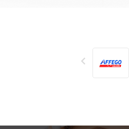
Retin
A retinopat
aproximad
que são diab
diabetes
material an
sanguín
M
resulta
obstrução