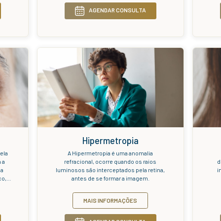
Catarata
Córnea 
ta é uma doença dos olhos
A córnea é
ada por uma perda da visão
cristalino, n
nsequência da falta de
A córn
ência do cristalino. É um
transparent
da visão que afeta 75% das
região an
m mais de 70 anos, e pode
vertebr
AIS INFORMAÇÕES
M
quer um dos olhos, de forma
associaçã
 diferente cada um deles.
tú
AGENDAR CONSULTA