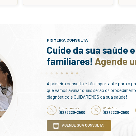
Pterígio
uma membrana fibro-vascular
A Retina é
te conhecida como “carne no
seres ver
 surge sobre a córnea. Esta
formação
 semelhante à conjuntiva,
sentido da vi
mbrana encontrada sobre a
dos vert
 parte interna das pálpebras.
formaçã
AIS INFORMAÇÕES
M
AGENDAR CONSULTA