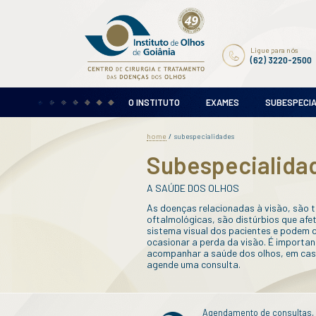
O INSTITUTO
EX
home
/
subespecialid
Subesp
A SAÚDE DOS O
As doenças rela
oftalmológicas, 