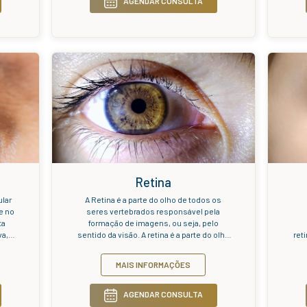
Glaucoma
H
 é uma doença causada pela
A Hiper
NERVO ÓPTICO relacionada a
refracion
lar alta. Glaucoma é uma
luminosos s