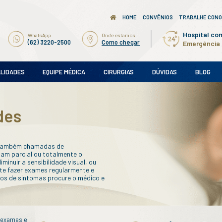
Ligue para nós
WhatsApp
(62) 3220-2500
(62) 3220-2500
AMES
SUBESPECIALIDADES
EQUIPE MÉDICA
ades
ecialidades
LHOS
cionadas à visão, são também chamadas de
são distúrbios que afetam parcial ou totalmente o