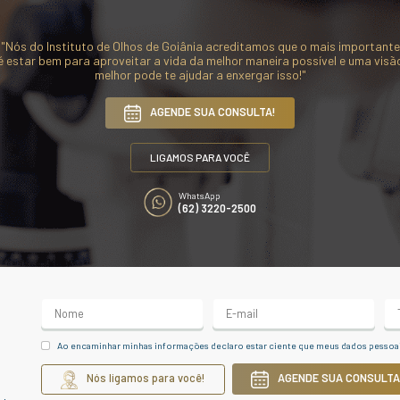
ecimento de sua parede,
AGENDAR CONSULTA
lterações conhecidas como
icro-aneurismas.
PRI
C
f