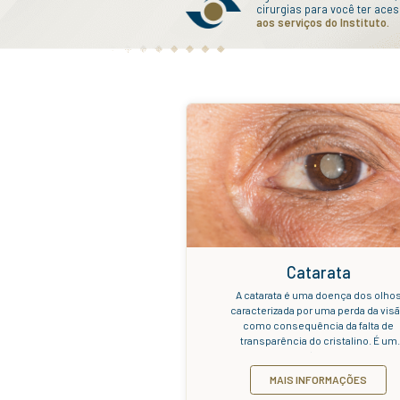
sistema visual do
ocasionar a perd
acompanhar a saú
agende uma cons
Agen
ciru
aos 