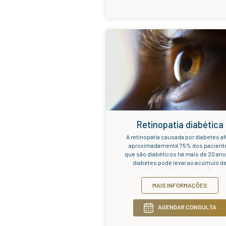
patologia o
que poss
transmitir 
M
para o cé