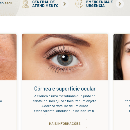
s pacientes e podem diminuir a sensibilidade visual,
a da visão. É importante fazer exames regularmente
de dos olhos, em casos de sintomas procure o méd
ulta.
damento de consultas, exames e
CENTRAL 
rgias para você ter acesso
fácil
ATENDIME
serviços do Instituto.