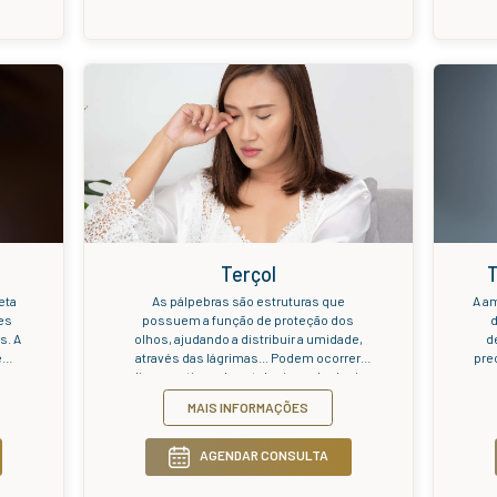
cular da qual o nervo óptico,
antes 
ui a importante função de
a informação visual da retina
AIS INFORMAÇÕES
M
rebro, é progressivamente
danificado.
AGENDAR CONSULTA