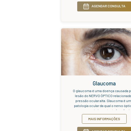
A catara
caracteriz
como co
transpar
problema 
pessoas co
M
afetar qual
igual ou