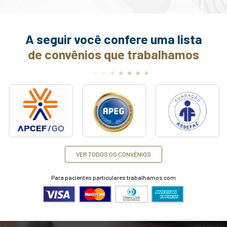
opatia diabética
ia causada por diabetes afeta
As pálp
amente 75% dos pacientes
possuem 
éticos há mais de 20 anos. A
olhos, ajud
 pode levar ao acúmulo de
através da
ormal nas paredes dos vasos
diversos ti
eos presentes na retina,
que podem
AIS INFORMAÇÕES
M
ndo no estreitamento ou
oculares.
 destes vasos, bem como o
região pal