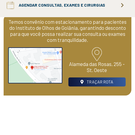
AGENDAR CONSULTAS, EXAMES E CIRURGIAS
Temos convênio com estacionamento para pacientes
do Instituto de Olhos de Goiânia, garantindo desconto
para que você possa realizar sua consulta ou exames
com tranquilidade.
Alameda das Rosas, 255 -
St. Oeste
TRAÇAR ROTA