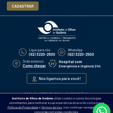
CADASTRAR
Ligue para nós
WhatsApp
(62) 3220-2500
(62) 3220-2500
Onde estamos
Hospital com
Como chegar
Emergência e Urgência 24h
Nós ligamos para você!
2026 © INSTITUTO DE OLHOS DE GOIÂNIA
Instituto de Olhos de Goiânia
utiliza cookies e outras tecnologias
POLÍTICA DE PRIVACIDADE
semelhantes para melhorar a sua experiência de acordo com a nossa
Política de Privacidade
e
Termos de Uso
, e ao continuar navegando você
concorda com estas condições.