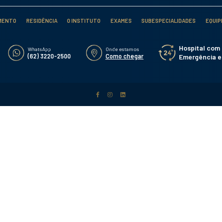
VER 
Para paciente
damento de consultas, exames e