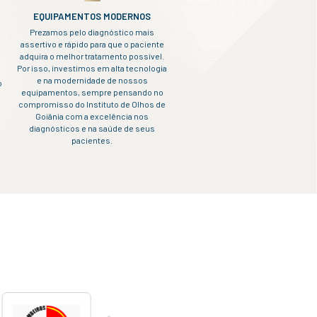
a
ao
ram
são,
rma
lial,
a.