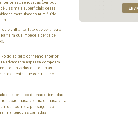
o anterior;
owman;
scemet;
r ou endotélio.
o Anterior
o anterior é do tipo estratificado pavimentoso não
mposto por quatro a seis camadas celulares. Represen
0% da espessura total da córnea e possui alta capac
 epitélio apresenta diversas terminações nervosas livr
 da córnea apresentar alta sensibilidade.
s as células do epitélio anterior são renovadas (períod
e ocorra a mitose). As células mais superficiais dess