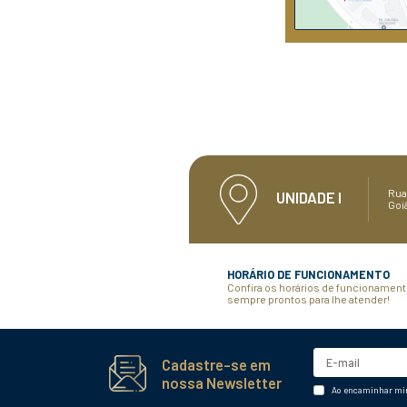
médica especializ
área, equipam
funcionários alt
para que todos 
tratamentos sej
precisão 