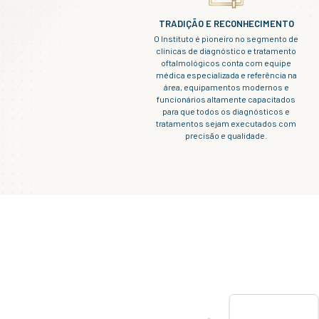
algumas fibras d
firmemente unidas
Membrana de Des
Esta membrana re
camada anterior 
endotélio.
Epitélio Posterior 
Quando há perda d
em direção à área
aumentando seu t
(pleomorfismo). E
uma vez que a mito