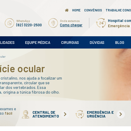
Ligue para nós
WhatsApp
(62) 3220-2500
(62) 3220-2500
AMES
SUBESPECIALIDADES
EQUIPE MÉDICA
ades
/
córnea e superfície ocular
 e superfície ocular
mbrana que junto ao cristalino, nos ajuda a focali
trata-se de um disco transparente, circular que se
o anterior do globo ocular dos vertebrados. Essa