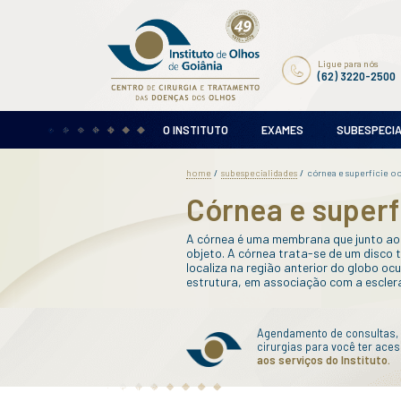
O INSTITUTO
EX
home
subespecialid
/
Córnea
A córnea é uma me
objeto. A córnea 
localiza na regiã