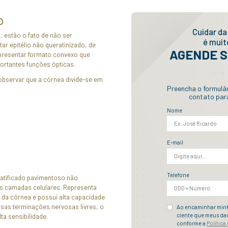
ociação com a esclera, origina a túnica fibrosa do 
damento de consultas, exames e
CENTRAL 
rgias para você ter acesso
fácil
ATENDIME
serviços do Instituto.
procedimento
racterísticas da córnea, estão o fato de não ser
 avascular, de apresentar epitélio não queratinizado, 
vosas amielínicas e de apresentar formato convexo que
 mesma desempenhe importantes funções ópticas.
ransversal, é possível observar que a córnea divide-s
intas: