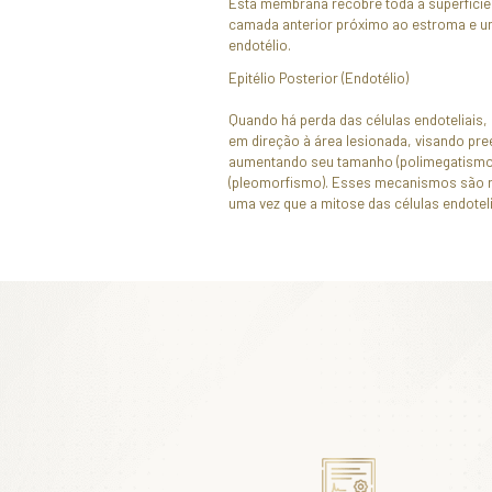
camada da córnea
protetor que conté
Observa-se nesta c
seu poder refratá
líquidos e a pene
Membrana de Bo
A membrana de Bow
Trata-se de uma 
por finas fibras 
direções. Constitu
reforço da estrutu
Estroma
O estroma é compo
paralelamente. To
a outra, compond