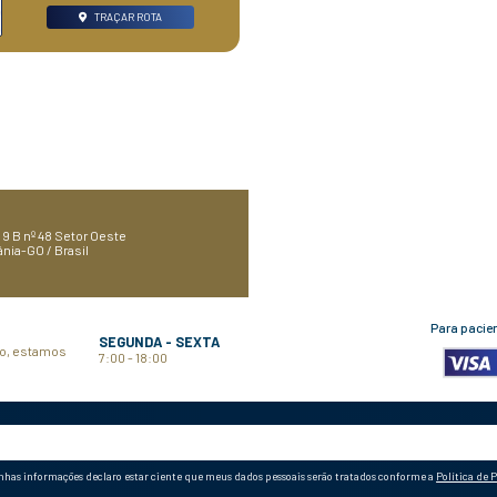
paciente, mantendo sempre
ada e referência na
compromisso de zelar pela sa
entos modernos e
Mesmo oferecendo modernida
amente capacitados
resultados rápidos, prezamos mu
os diagnósticos e
relação com nossos paciente
am executados com
atenção com as pessoas. Soma
e qualidade.
alta tecnologia e atendimen
humanizado.
A seguir vo
de convêni