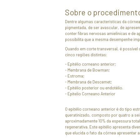
estrutura, em ass
Agen
ciru
aos 
Sobre o 
Dentre algumas ca
pigmentada, de ser
conter fibras ner
possibilita que a
Quando em corte t
cinco regiões dist