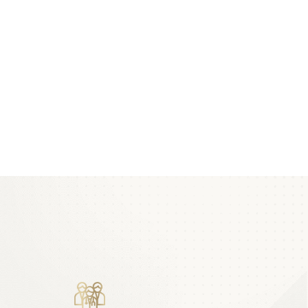
o
ca o
e
or.
sta
tadas
a para