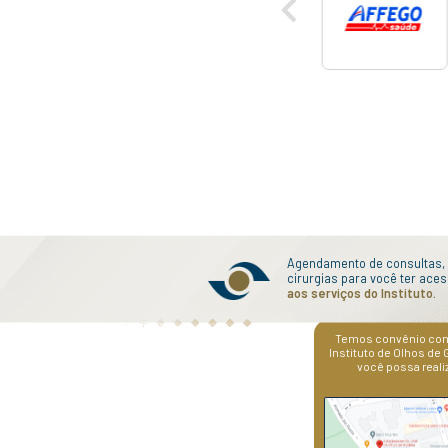
TRADIÇÃO E 
O Instituto é pio
clínicas de diagn
oftalmológicos