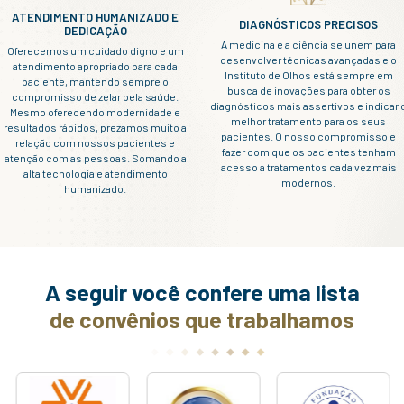
e uma camada para a outra, mantendo as camadas
.
cemet
cobre toda a superfície do estroma, apresentando um
próximo ao estroma e uma camada posterior próxima 
(Endotélio)
as células endoteliais, as células remanescentes mig
 lesionada, visando preencher o espaço que sofreu le
amanho (polimegatismo) e também alterando a sua fo
sses mecanismos são responsáveis pelo reparo endote
se das células endoteliais adultas é vagarosa e míngu