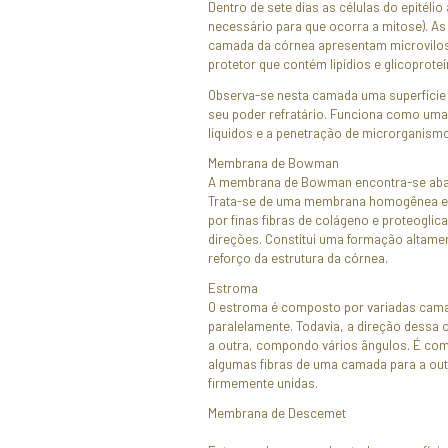
- Epitélio cornean
- Membrana de B
- Estroma;
- Membrana de De
- Epitélio posterio
- Epitelio Cornean
O epitélio cornean
queratinizado, co
aproximadamente 1
regenerativa. Este
que elucida o fato
Dentro de sete dia
necessário para qu