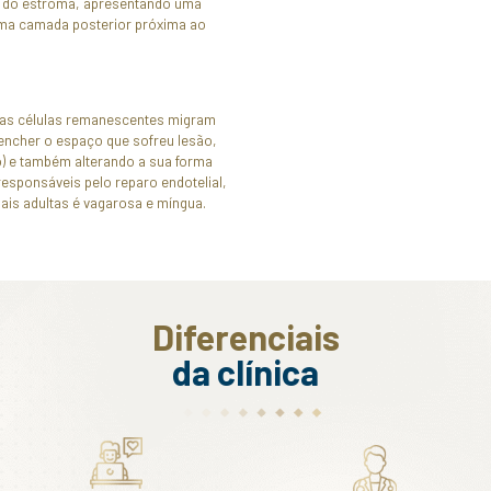
 apresentam microvilosidades mergulhados num fluíd
m lipídios e glicoproteínas.
amada uma superfície lisa e brilhante, fato que certifi
rio. Funciona como uma barreira que impede a perda d
tração de microrganismos.
wman
man encontra-se abaixo do epitélio corneano anteri
membrana homogênea e relativamente espessa compo
de colágeno e proteoglicanas organizadas em todas as
i uma formação altamente resistente, que contribui no
ra da córnea.
sto por variadas camadas de fibras colágenas orien
davia, a direção dessa orientação muda de uma camad
o vários ângulos. É comum de ocorrer a passagem de