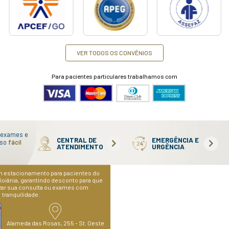
Di
d
ATENDIMENTO HUMANIZAD
RECONHECIMENTO
DEDICAÇÃO
neiro no segmento de
Oferecemos um cuidado digno
óstico e tratamento
atendimento apropriado para 
 conta com equipe